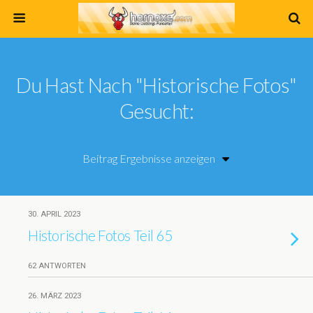
Du Hast Nach "historische Fotos"
Gesucht:
30. APRIL 2023
Historische Fotos Teil 65
62 ANTWORTEN
26. MÄRZ 2023