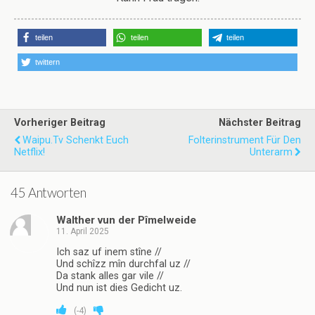
teilen
teilen
teilen
twittern
Vorheriger Beitrag
Nächster Beitrag
Waipu.tv Schenkt Euch
Folterinstrument Für Den
Netflix!
Unterarm
45 Antworten
Walther vun der Pîmelweide
11. April 2025
Ich saz uf inem stîne //
Und schîzz mîn durchfal uz //
Da stank alles gar vile //
Und nun ist dies Gedicht uz.
(
-4
)