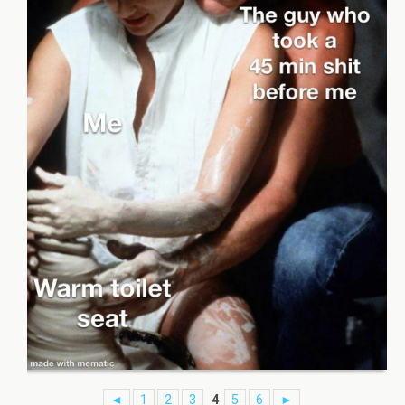
◄
1
2
3
4
5
6
►