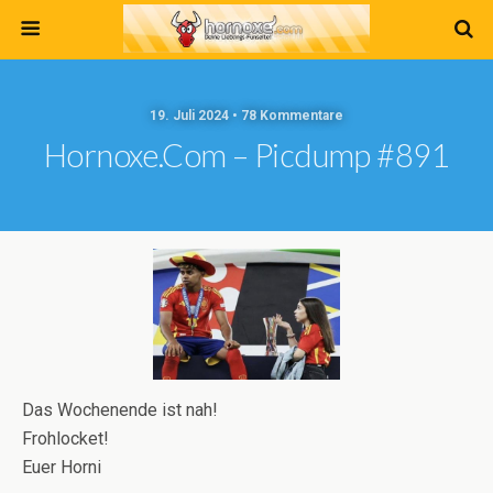
19. Juli 2024 • 78 Kommentare
Hornoxe.com – Picdump #891
Das Wochenende ist nah!
Frohlocket!
Euer Horni