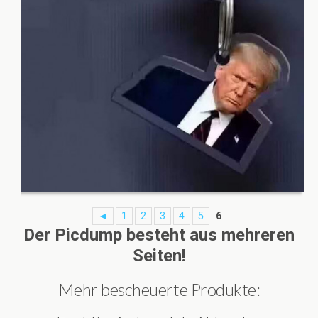
◄
1
2
3
4
5
6
Der Picdump besteht aus mehreren
Seiten!
Mehr bescheuerte Produkte: