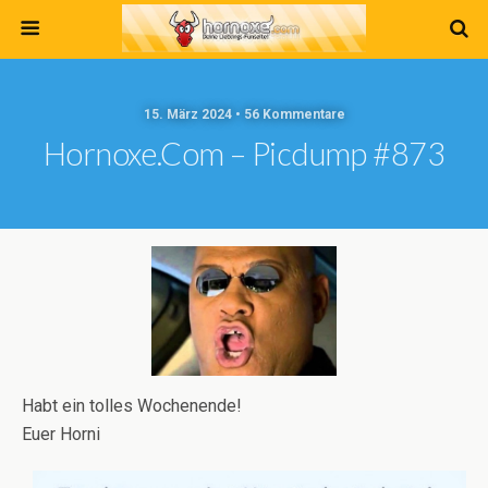
15. März 2024 • 56 Kommentare
Hornoxe.com – Picdump #873
Habt ein tolles Wochenende!
Euer Horni