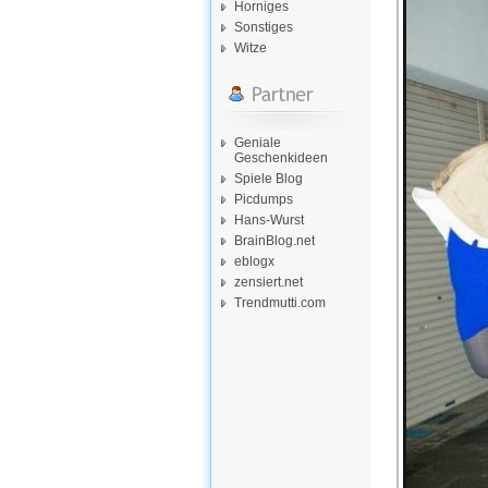
Horniges
Sonstiges
Witze
Geniale
Geschenkideen
Spiele Blog
Picdumps
Hans-Wurst
BrainBlog.net
eblogx
zensiert.net
Trendmutti.com