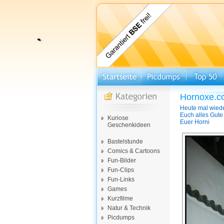
Hornoxe.c
Heute mal wiede
Euch alles Gute
Kuriose
Euer Horni
Geschenkideen
Bastelstunde
Comics & Cartoons
Fun-Bilder
Fun-Clips
Fun-Links
Games
Kurzfilme
Natur & Technik
Picdumps