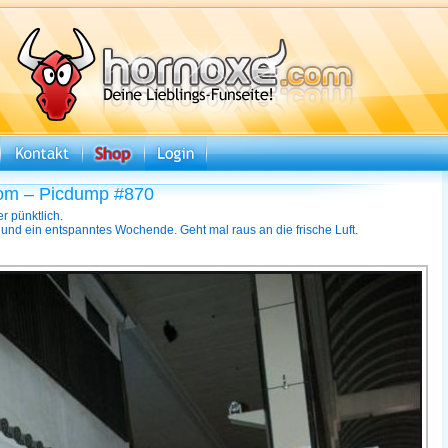
om – Picdump #870
r pünktlich.
 und ein entspanntes Wochende. Geht mal raus an die frische Luft.