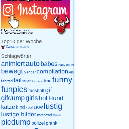
Top10 der Woche
Zwischenstand
Schlagwörter
auto
animiert
babes
baby
baum
bewegt
compilation
bier
eis
bär
funny
fail
frau
fahrrad
feuer
flugzeug
funpics
gif
fussball
gifdump
girls
hot
Hund
lustig
katze
kind
LKW
kopf
lustige bilder
motorrad
Musik
picdump
prank
polizei