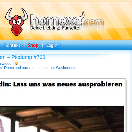
om – Picdump #768
ja wieder!
dem Dump und euch allen ein nettes Wochenende.