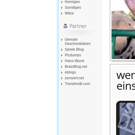
Horniges
Sonstiges
Witze
Geniale
Geschenkideen
Spiele Blog
Picdumps
Hans-Wurst
BrainBlog.net
eblogx
zensiert.net
Trendmutti.com