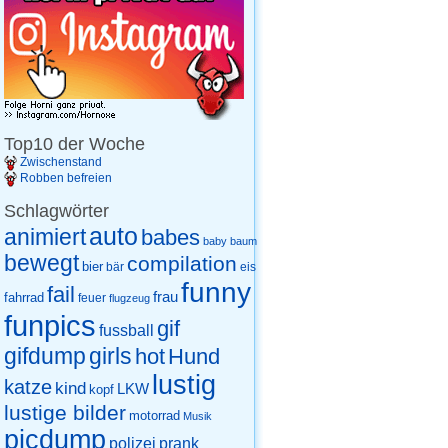
Top10 der Woche
Zwischenstand
Robben befreien
Schlagwörter
auto
animiert
babes
baby
baum
bewegt
compilation
bier
eis
bär
funny
fail
frau
fahrrad
feuer
flugzeug
funpics
gif
fussball
gifdump
girls
hot
Hund
lustig
katze
kind
LKW
kopf
lustige bilder
motorrad
Musik
picdump
prank
polizei