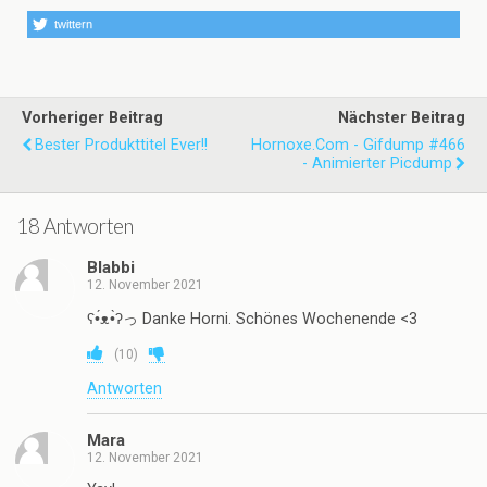
twittern
Vorheriger Beitrag
Nächster Beitrag
Bester Produkttitel Ever!!
Hornoxe.com - Gifdump #466
- Animierter Picdump
18 Antworten
Blabbi
12. November 2021
ʕ•́ᴥ•̀ʔっ Danke Horni. Schönes Wochenende <3
(
10
)
Antworten
Mara
12. November 2021