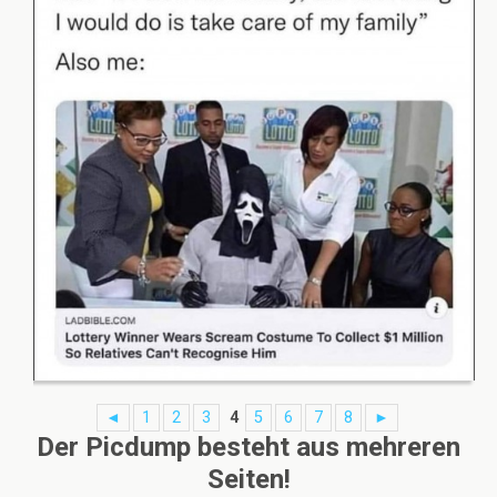
◄
1
2
3
4
5
6
7
8
►
Der Picdump besteht aus mehreren
Seiten!