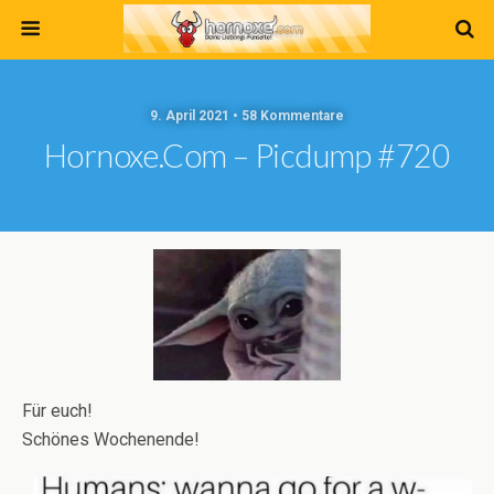
9. April 2021 • 58 Kommentare
Hornoxe.com – Picdump #720
Für euch!
Schönes Wochenende!