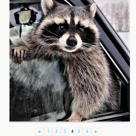
◄
1
2
3
4
5
6
►