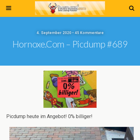
4. September 2020 • 45 Kommentare
Hornoxe.com – Picdump #689
Picdump heute im Angebot! 0% billiger!