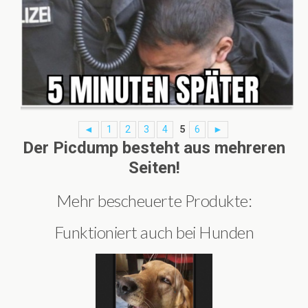
◄
1
2
3
4
5
6
►
Der Picdump besteht aus mehreren
Seiten!