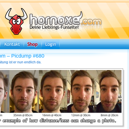
om – Picdump #680
tung ist er nun endlich da.