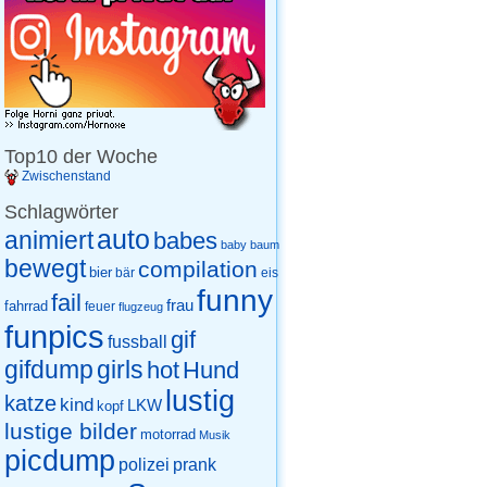
Top10 der Woche
Zwischenstand
Schlagwörter
auto
animiert
babes
baby
baum
bewegt
compilation
bier
eis
bär
funny
fail
frau
fahrrad
feuer
flugzeug
funpics
gif
fussball
gifdump
girls
hot
Hund
lustig
katze
kind
LKW
kopf
lustige bilder
motorrad
Musik
picdump
prank
polizei