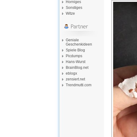
Horniges
Sonstiges
Witze
Geniale
Geschenkideen
Spiele Blog
Picdumps
Hans-Wurst
BrainBlog.net
eblogx
zensiert.net
Trendmutti.com