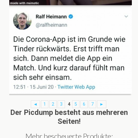
◄
1
2
3
4
5
6
7
►
Der Picdump besteht aus mehreren
Seiten!
Mehr bescheuerte Produkte: