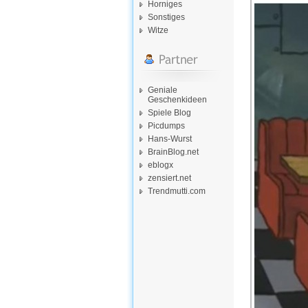
Horniges
Sonstiges
Witze
Geniale
Geschenkideen
Spiele Blog
Picdumps
Hans-Wurst
BrainBlog.net
eblogx
zensiert.net
Trendmutti.com