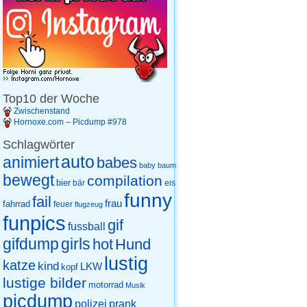
Top10 der Woche
Zwischenstand
Hornoxe.com – Picdump #978
Schlagwörter
auto
animiert
babes
baby
baum
bewegt
compilation
bier
eis
bär
funny
fail
frau
fahrrad
feuer
flugzeug
funpics
gif
fussball
gifdump
girls
hot
Hund
lustig
katze
kind
LKW
kopf
lustige bilder
motorrad
Musik
picdump
prank
polizei