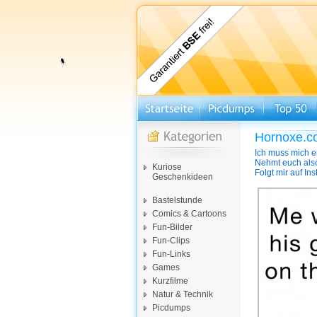
Hornoxe.c
Ich muss mich e
Nehmt euch als
Kuriose
Folgt mir auf In
Geschenkideen
Bastelstunde
Comics & Cartoons
Fun-Bilder
Fun-Clips
Fun-Links
Games
Kurzfilme
Natur & Technik
Picdumps