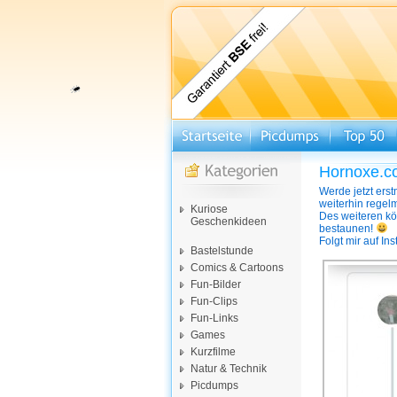
Hornoxe.c
Werde jetzt ers
weiterhin regelm
Kuriose
Des weiteren kön
Geschenkideen
bestaunen!
Folgt mir auf In
Bastelstunde
Comics & Cartoons
Fun-Bilder
Fun-Clips
Fun-Links
Games
Kurzfilme
Natur & Technik
Picdumps