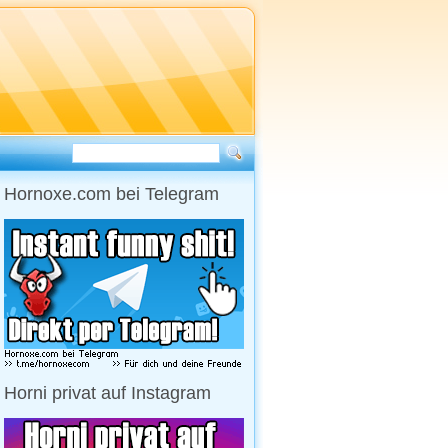
Hornoxe.com bei Telegram
Horni privat auf Instagram