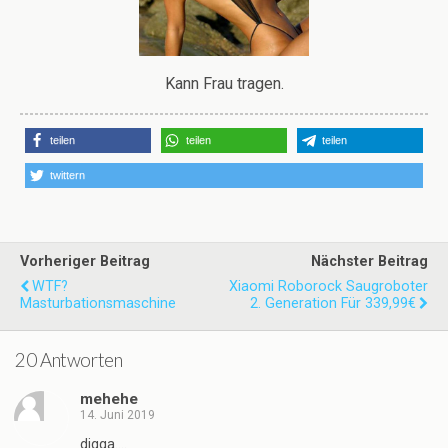
Kann Frau tragen.
teilen
teilen
teilen
twittern
Vorheriger Beitrag
Nächster Beitrag
WTF?
Xiaomi Roborock Saugroboter
Masturbationsmaschine
2. Generation Für 339,99€
20 Antworten
mehehe
14. Juni 2019
digga….