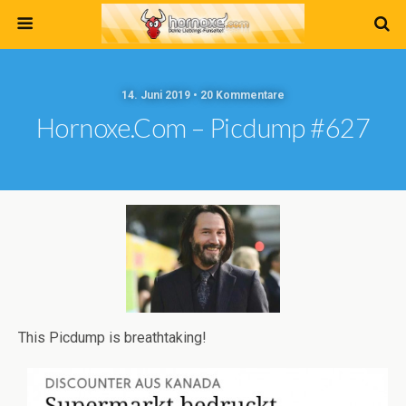
14. Juni 2019 • 20 Kommentare
Hornoxe.com – Picdump #627
This Picdump is breathtaking!