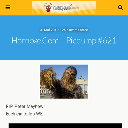
3. Mai 2019 • 25 Kommentare
Hornoxe.com – Picdump #621
RIP Peter Mayhew!
Euch ein tolles WE.