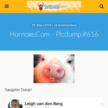
29. März 2019 • 16 Kommentare
Hornoxe.com – Picdump #616
Sauguter Dump!