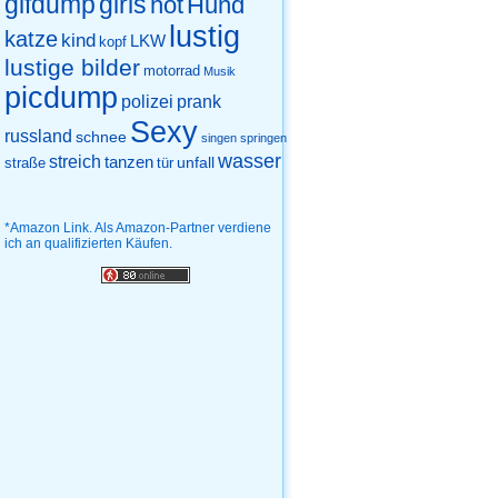
gifdump
girls
hot
Hund
lustig
katze
kind
LKW
kopf
lustige bilder
motorrad
Musik
picdump
prank
polizei
Sexy
russland
schnee
singen
springen
wasser
streich
tanzen
unfall
straße
tür
*Amazon Link. Als Amazon-Partner verdiene
ich an qualifizierten Käufen.