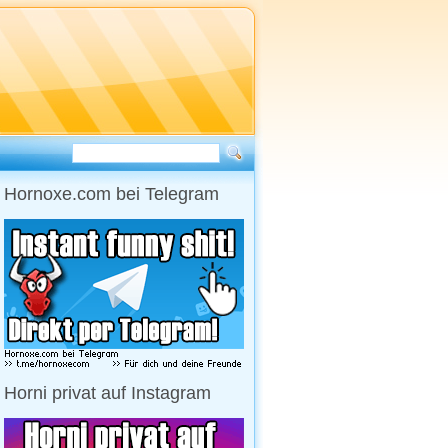
Hornoxe.com bei Telegram
Horni privat auf Instagram