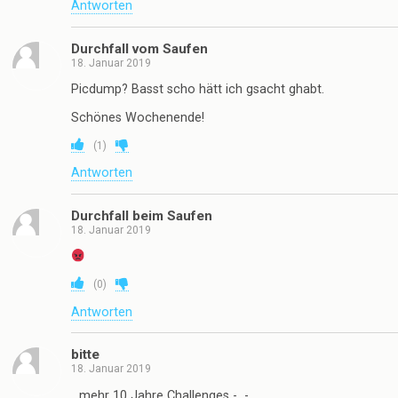
(
11
)
Antworten
Erdo Mc Goat and Sheep Fuk
18. Januar 2019
Ach ja wieder Freitag. Freier Tag für freie Menschen.
Und Ziegen. Genau wie heute vor 10 Jahren (#10year)
hatte ich eben sechs mit sieben Ziegen. Und einem
Schaf. Ach ja und vor 10 Jahren gab es keine AfD.
Jetzt ja. Und in 10 Jahren auch, muahahahahaha
(
2
)
Antworten
Durchfall vom Saufen
18. Januar 2019
Picdump? Basst scho hätt ich gsacht ghabt.
Schönes Wochenende!
(
1
)
Antworten