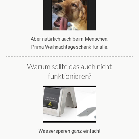
◄
1
2
3
4
5
6
►
Mehr bescheuerte Produkte:
Funktioniert auch bei Hunden
Aber natürlich auch beim Menschen.
Prima Weihnachtsgeschenk für alle.