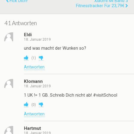
Kann Frau tragen.
teilen
teilen
teilen
twittern
Vorheriger Beitrag
Nächster Beitrag
Fick Dich!
Xiaomi Mi Band 3
Fitnesstracker Für 23,79€
41 Antworten
Eldi
18. Januar 2019
und was macht der Wunken so?
(
1
)