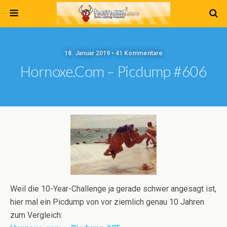
18. Januar 2019 • 41 Kommentare
Hornoxe.com – Picdump #606