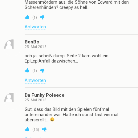
Massenmördern aus, die Söhne von Edward mit den
Scherenhänden? creepy as hell…
(
1
)
Antworten
BenBo
25. Mai 2018
ach ja, scheiß dump. Seite 2 kam wohl ein
EpiLepiAnfall dazwischen…
(
1
)
Antworten
Da Funky Poleece
25. Mai 2018
Gut, dass das Bild mit den Spielen fünfmal
untereinander war. Hätte ich sonst fast viermal
überscrollt…
(
15
)