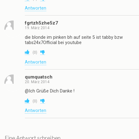
Antworten
fgrtzh5zhe5z7
19. März 2014
die blonde im pinken bh auf seite 5 ist tabby bzw
tabs24x7Official bei youtube
(
0
)
Antworten
qumquatsch
20. März 2014
@Ich Grüße Dich Danke !
(
0
)
Antworten
Eine Antwort schreiben