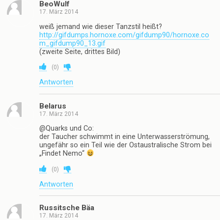
BeoWulf
17. März 2014
weiß jemand wie dieser Tanzstil heißt?
http://gifdumps.hornoxe.com/gifdump90/hornoxe.co
m_gifdump90_13.gif
(zweite Seite, drittes Bild)
(
0
)
Antworten
Belarus
17. März 2014
@Quarks und Co:
der Taucher schwimmt in eine Unterwasserströmung,
ungefähr so ein Teil wie der Ostaustralische Strom bei
„Findet Nemo“
(
0
)
Antworten
Russitsche Bäa
17. März 2014