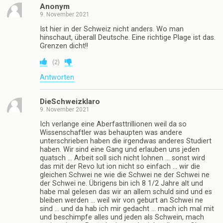
Anonym
9. November 2021
Ist hier in der Schweiz nicht anders. Wo man
hinschaut, überall Deutsche. Eine richtige Plage ist das.
Grenzen dicht!!
(
2
)
Antworten
DieSchweizklaro
9. November 2021
Ich verlange eine Aberfasttrillionen weil da so
Wissenschaftler was behaupten was andere
unterschrieben haben die irgendwas anderes Studiert
haben. Wir sind eine Gang und erlauben uns jeden
quatsch … Arbeit soll sich nicht lohnen … sonst wird
das mit der Revo lut ion nicht so einfach … wir die
gleichen Schwei ne wie die Schwei ne der Schwei ne
der Schwei ne. Übrigens bin ich 8 1/2 Jahre alt und
habe mal gelesen das wir an allem schuld sind und es
bleiben werden … weil wir von geburt an Schwei ne
sind … und da hab ich mir gedacht … mach ich mal mit
und beschimpfe alles und jeden als Schwein, mach