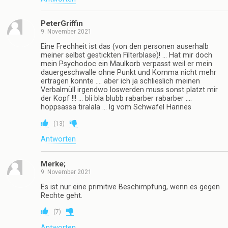
PeterGriffin
9. November 2021
Eine Frechheit ist das (von den personen auserhalb
meiner selbst gestickten Filterblase)! … Hat mir doch
mein Psychodoc ein Maulkorb verpasst weil er mein
dauergeschwalle ohne Punkt und Komma nicht mehr
ertragen konnte …. aber ich ja schlieslich meinen
Verbalmüll irgendwo loswerden muss sonst platzt mir
der Kopf !!! … bli bla blubb rabarber rabarber ….
hoppsassa tiralala … lg vom Schwafel Hannes
(
13
)
Antworten
Merke;
9. November 2021
Es ist nur eine primitive Beschimpfung, wenn es gegen
Rechte geht.
(
7
)
Antworten