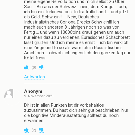
meine eigene Re vo lu tion und mich selbst zu Ober
Sau … Bin aus der Schweiz .. nein, dem Kongo … ach,
ich bin ein Türkinese aus Tri tra trulla Land … und jetzt
gib Geld, Schw ein!!! … Nein, Deutsches
Industrialistisches Cor ona Drecks Schw ein!!! Ich
mach euch anderen 8 Jährigen noch so was von
Fertig … und wenn 1000Coins drauf gehen um auch
nur einen dazu zu verdienen. Eurasisches Schachbrett
lässt grüßen. Und ich meine es ernst … ich bin wirklich
eine Ziege und tu so als wäre ich in Rass istische s
Arschloch … obwohl ich eigendlich den ganzen tag nur
Kötel fress …
(
0
)
Antworten
Anonym
9. November 2021
Dir ist in allen Punkten ist dir vorbehaltlos
zuzustimmen. Du hast dich sehr gut beschrieben. Nur
die kognitive Minderausstattung solltest du noch
erwähnen.
(
2
)