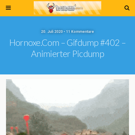
20. Juli 2020 • 11 Kommentare
Hornoxe.com – Gifdump #402 –
Animierter Picdump