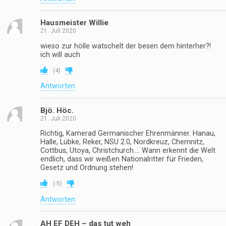
Hausmeister Willie
21. Juli 2020
wieso zur hölle watschelt der besen dem hinterher?!
ich will auch
(
4
)
Antworten
Bjö. Höc.
21. Juli 2020
Richtig, Kamerad Germanischer Ehrenmänner. Hanau,
Halle, Lübke, Reker, NSU 2.0, Nordkreuz, Chemnitz,
Cottbus, Utoya, Christchurch…. Wann erkennt die Welt
endlich, dass wir weißen Nationalritter für Frieden,
Gesetz und Ordnung stehen!
(
-5
)
Antworten
AH EF DEH – das tut weh