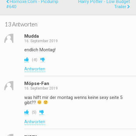
Hornoxe.com - Picdump
Harry Potter - Low Budget
#640
Trailer
13 Antworten
Mudda
16. September 2019
endlich Montag!
(
-8
)
Antworten
Möpse-Fan
16. September 2019
was hilft mir der montag wenns keine sexy seite 5
gibt??
(
5
)
Antworten