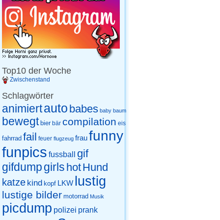
Top10 der Woche
Zwischenstand
Schlagwörter
auto
animiert
babes
baby
baum
bewegt
compilation
bier
eis
bär
funny
fail
frau
fahrrad
feuer
flugzeug
funpics
gif
fussball
gifdump
girls
hot
Hund
lustig
katze
kind
LKW
kopf
lustige bilder
motorrad
Musik
picdump
prank
polizei