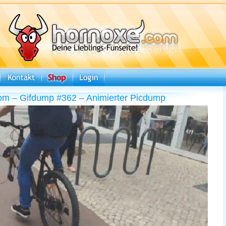
om – Gifdump #362 – Animierter Picdump