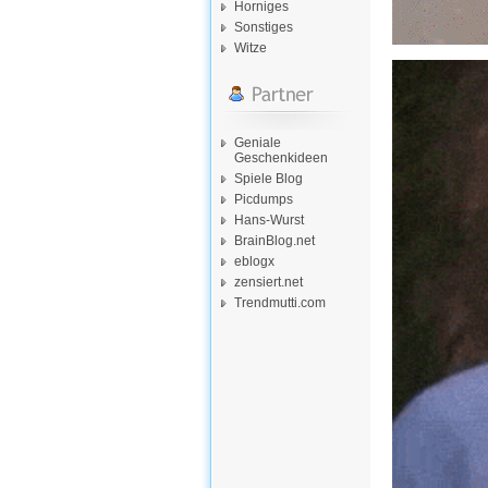
Horniges
Sonstiges
Witze
Geniale
Geschenkideen
Spiele Blog
Picdumps
Hans-Wurst
BrainBlog.net
eblogx
zensiert.net
Trendmutti.com