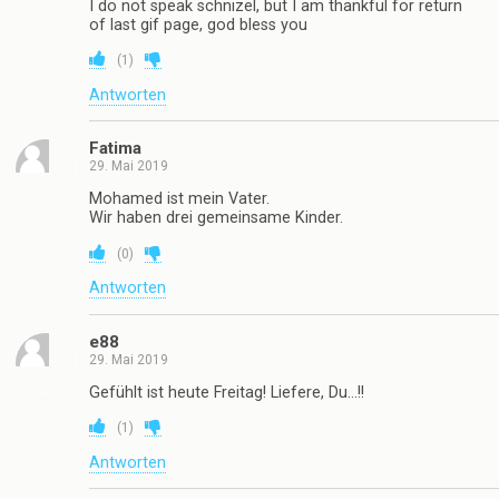
I do not speak schnizel, but I am thankful for return
of last gif page, god bless you
(
1
)
Antworten
Fatima
29. Mai 2019
Mohamed ist mein Vater.
Wir haben drei gemeinsame Kinder.
(
0
)
Antworten
e88
29. Mai 2019
Gefühlt ist heute Freitag! Liefere, Du…!!
(
1
)
Antworten