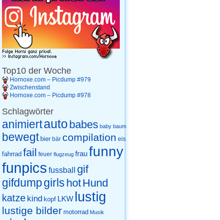
Top10 der Woche
Hornoxe.com – Picdump #979
Zwischenstand
Hornoxe.com – Picdump #978
Schlagwörter
auto
animiert
babes
baby
baum
bewegt
compilation
bier
eis
bär
funny
fail
frau
fahrrad
feuer
flugzeug
funpics
gif
fussball
gifdump
girls
hot
Hund
lustig
katze
kind
LKW
kopf
lustige bilder
motorrad
Musik