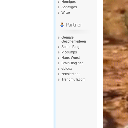
Horniges
Sonstiges
Witze
Geniale
Geschenkideen
Spiele Blog
Picdumps
Hans-Wurst
BrainBlog.net
eblogx
zensiert.net
Trendmutti.com