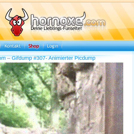
om – Gifdump #307- Animierter Picdump